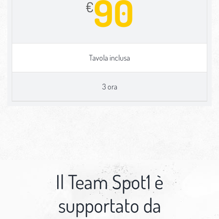
90
€
Tavola inclusa
3 ora
Il Team Spot1 è
supportato da