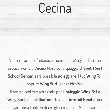
Cecina
Vuoi entrare nel fantastico mondo del Wing? In Toscana
precisamente
a Cecina
Mare sulla spiaggia di
Spot 1 Surf
School Center
, sarà possibile
noleggiare
il tuo
Wing Foil
oppure
Wing Surf
(senza idrofoil).
Il nostro centro è attrezzato per il
noleggio Wing Foil e
Wing Surf
, con
ali Duotone
, tavole e
idrofoil Fanatic
, per
garantirvi l’utilizzo dei migliori materiali. Spot 1 Surf