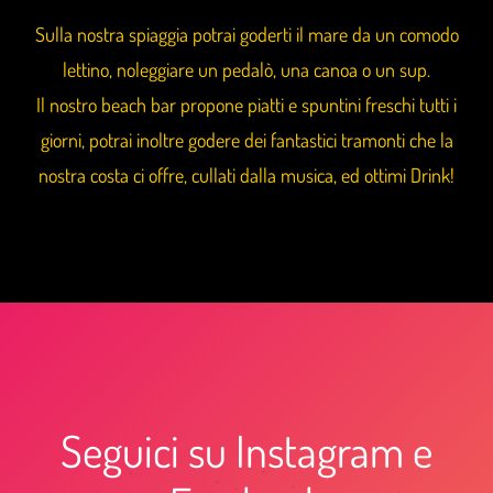
Sulla nostra spiaggia potrai goderti il mare da un comodo
lettino, noleggiare un pedalò, una canoa o un sup.
Il nostro beach bar propone piatti e spuntini freschi tutti i
giorni, potrai inoltre godere dei fantastici tramonti che la
nostra costa ci offre, cullati dalla musica, ed ottimi Drink!
Seguici su Instagram e