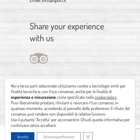
Email:
info@spot1.it
Share your experience
with us
Noi e terze parti selezionate utilizziamo cookie o tecnologie simili per
finalità tecniche e, con il tuo consenso, anche per le finalità di
esperienza e misurazione
come specificato nella
cookie policy
.
Puoi liberamente prestare, rifiutare o revocare il tuo consenso, in
qualsiasi momento, accedendo al pannello delle preferenze. Il rifiuto del
consenso può rendere non disponibili le relative funzioni.
Usa il pulsante “Accetta” per acconsentire. Chiudi questa informativa per
continuare senza accettare.
Copyright 2012 - 2021 | Design by
Identità Creative
| Powered by
Realizzazione
Close GDPR Cookie Banner
Accetta
Seleziona preferenze