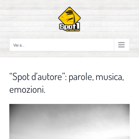
Salta
al
contenuto
Vai a...
“Spot d’autore”: parole, musica,
emozioni.
Ingrandisci
immagine