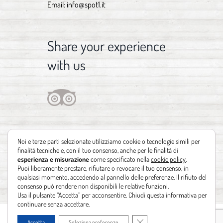
Email:
info@spot1.it
Share your experience
with us
Noi e terze parti selezionate utilizziamo cookie o tecnologie simili per
finalità tecniche e, con il tuo consenso, anche per le finalità di
esperienza e misurazione
come specificato nella
cookie policy
.
Puoi liberamente prestare, rifiutare o revocare il tuo consenso, in
qualsiasi momento, accedendo al pannello delle preferenze. Il rifiuto del
consenso può rendere non disponibili le relative funzioni.
Usa il pulsante “Accetta” per acconsentire. Chiudi questa informativa per
continuare senza accettare.
Copyright 2012 - 2021 | Design by
Identità Creative
| Powered by
Realizzazione
Close GDPR Cookie Banner
Accetta
Seleziona preferenze