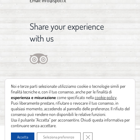
Email:
info@spot1.it
Share your experience
with us
Noi e terze parti selezionate utilizziamo cookie o tecnologie simili per
finalità tecniche e, con il tuo consenso, anche per le finalità di
esperienza e misurazione
come specificato nella
cookie policy
.
Puoi liberamente prestare, rifiutare o revocare il tuo consenso, in
qualsiasi momento, accedendo al pannello delle preferenze. Il rifiuto del
consenso può rendere non disponibili le relative funzioni.
Usa il pulsante “Accetta” per acconsentire. Chiudi questa informativa per
continuare senza accettare.
Copyright 2012 - 2021 | Design by
Identità Creative
| Powered by
Realizzazione
Close GDPR Cookie Banner
Accetta
Seleziona preferenze