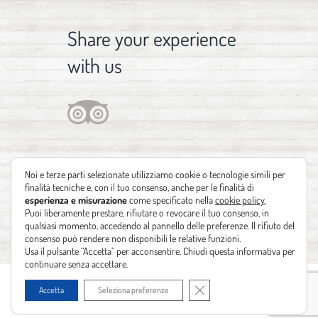
Share your experience
with us
Noi e terze parti selezionate utilizziamo cookie o tecnologie simili per
finalità tecniche e, con il tuo consenso, anche per le finalità di
esperienza e misurazione
come specificato nella
cookie policy
.
Puoi liberamente prestare, rifiutare o revocare il tuo consenso, in
qualsiasi momento, accedendo al pannello delle preferenze. Il rifiuto del
consenso può rendere non disponibili le relative funzioni.
Usa il pulsante “Accetta” per acconsentire. Chiudi questa informativa per
continuare senza accettare.
Copyright 2012 - 2021 | Design by
Identità Creative
| Powered by
Realizzazione
Close GDPR Cookie Banner
Accetta
Seleziona preferenze
siti web Leonardo Barni