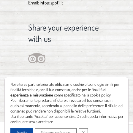
Email:
info@spot1.it
Share your experience
with us
Noi e terze parti selezionate utilizziamo cookie o tecnologie simili per
finalità tecniche e, con il tuo consenso, anche per le finalità di
esperienza e misurazione
come specificato nella
cookie policy
.
Puoi liberamente prestare, rifiutare o revocare il tuo consenso, in
qualsiasi momento, accedendo al pannello delle preferenze. Il rifiuto del
consenso può rendere non disponibili le relative funzioni.
Usa il pulsante “Accetta” per acconsentire. Chiudi questa informativa per
continuare senza accettare.
Copyright 2012 - 2021 | Design by
Identità Creative
| Powered by
Realizzazione
Close GDPR Cookie Banner
Accetta
Seleziona preferenze