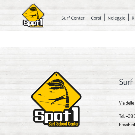
Salta
al
Surf Center
Corsi
Noleggio
R
contenuto
Surf
Via delle
Tel:
+39 
Email:
in