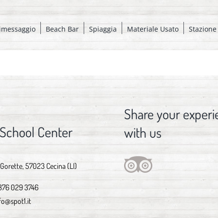
imessaggio
Beach Bar
Spiaggia
Materiale Usato
Stazione
Share your experi
 School Center
with us
 Gorette, 57023 Cecina (LI)
376 029 3746
fo@spot1.it