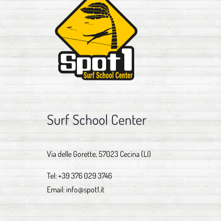
Surf School Center
Via delle Gorette, 57023 Cecina (LI)
Tel:
+39 376 029 3746
Email:
info@spot1.it