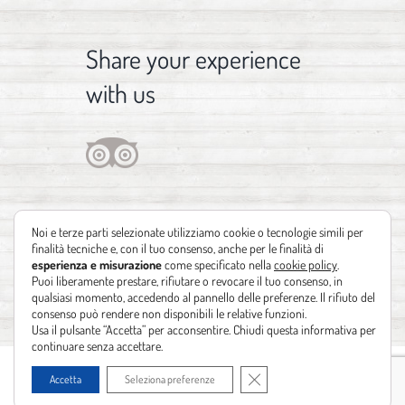
Share your experience
with us
Noi e terze parti selezionate utilizziamo cookie o tecnologie simili per
finalità tecniche e, con il tuo consenso, anche per le finalità di
esperienza e misurazione
come specificato nella
cookie policy
.
Puoi liberamente prestare, rifiutare o revocare il tuo consenso, in
qualsiasi momento, accedendo al pannello delle preferenze. Il rifiuto del
consenso può rendere non disponibili le relative funzioni.
Usa il pulsante “Accetta” per acconsentire. Chiudi questa informativa per
continuare senza accettare.
Copyright 2012 - 2021 | Design by
Identità Creative
| Powered by
Realizzazione
Close GDPR Cookie Banner
Accetta
Seleziona preferenze
siti web Leonardo Barni