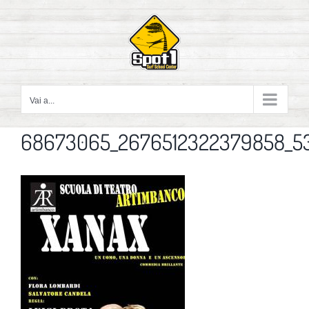
Salta
al
contenuto
Vai a...
68673065_2676512322379858_5