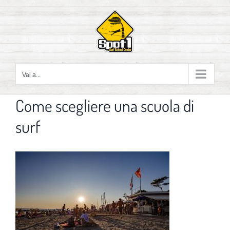
Salta
al
contenuto
Vai a...
Come scegliere una scuola di
surf