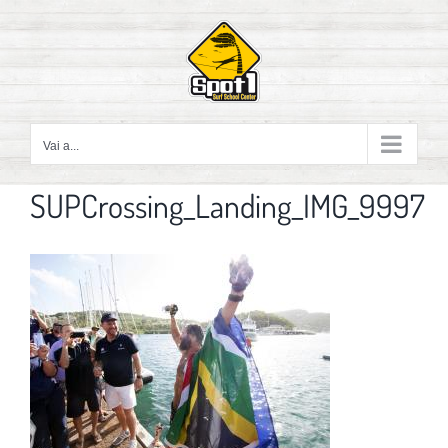
Salta
al
contenuto
Vai a...
SUPCrossing_Landing_IMG_9997