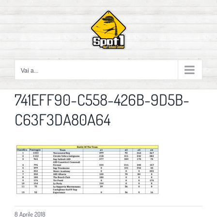
Salta
al
contenuto
Vai a...
741EFF90-C558-426B-9D5B-
C63F3DA80A64
8 Aprile 2018