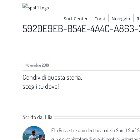
Salta
al
Surf Center
Corsi
Noleggio
R
contenuto
5920E9EB-B54E-4A4C-A863-
11 Novembre 2018
Condividi questa storia,
scegli tu dove!
Scritto da:
Elia
Elia Rossetti è uno dei titolari dello Spot 1 Surf
sup è organizzatore di eventi legati ai waterspor