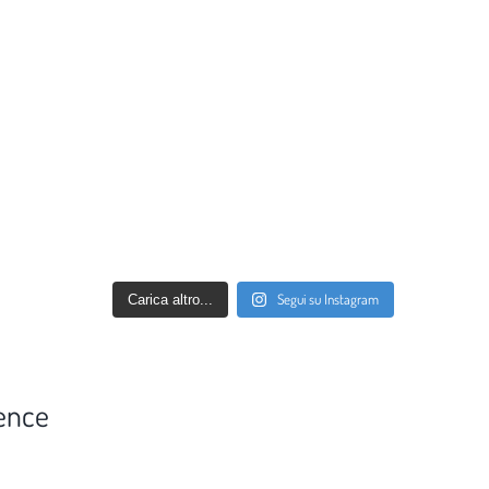
Segui su Instagram
Carica altro...
ence