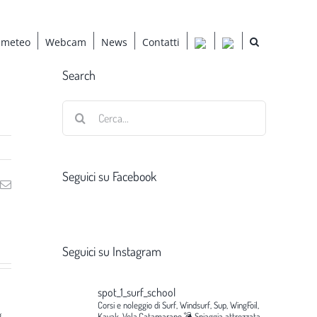
 meteo
Webcam
News
Contatti
Search
Cerca
per:
Seguici su Facebook
ng
Email
Seguici su Instagram
spot_1_surf_school
Corsi e noleggio di Surf, Windsurf, Sup, WingFoil,
g
Kayak, Vela,Catamarano.💣
Spiaggia attrezzata