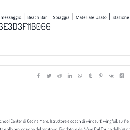
imessaggio
Beach Bar
Spiaggia
Materiale Usato
Stazione
3E3D3F11B066
Facebook
Twitter
Reddit
LinkedIn
WhatsApp
Tumblr
Pinterest
Vk
Xi
 School Center di Cecina Mare. Istruttore e coach di windsurf, wingfoil, surf e
ts e alla promozione del territorio. Fondatore del Wing Foil Tour e della Win