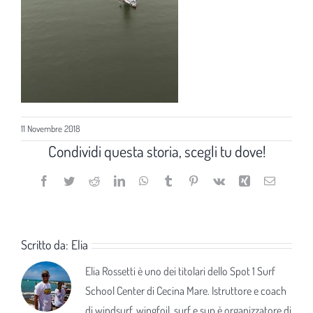
11 Novembre 2018
Condividi questa storia, scegli tu dove!
Facebook
Twitter
Reddit
LinkedIn
WhatsApp
Tumblr
Pinterest
Vk
Xing
Email
Scritto da:
Elia
Elia Rossetti è uno dei titolari dello Spot 1 Surf
School Center di Cecina Mare. Istruttore e coach
di windsurf, wingfoil, surf e sup è organizzatore di