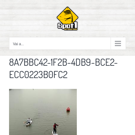
Salta
al
contenuto
Vai a...
8A7BBC42-1F2B-4DB9-BCE2-
ECC0223B0FC2