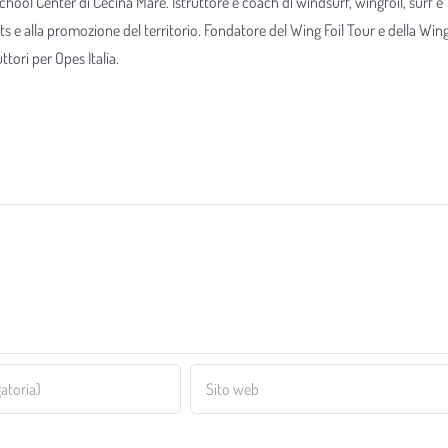
 School Center di Cecina Mare. Istruttore e coach di windsurf, wingfoil, surf e
ts e alla promozione del territorio. Fondatore del Wing Foil Tour e della Win
tori per Opes Italia.