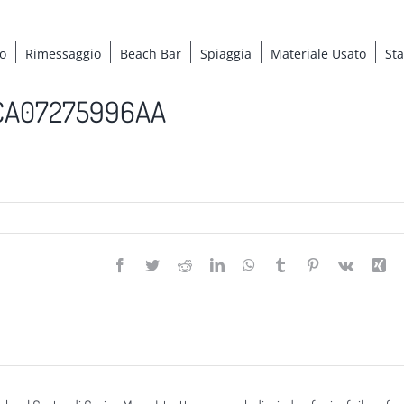
o
Rimessaggio
Beach Bar
Spiaggia
Materiale Usato
St
CA07275996AA
Facebook
Twitter
Reddit
LinkedIn
WhatsApp
Tumblr
Pinterest
Vk
Xi