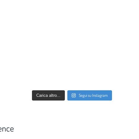
Segui su Instagram
Carica altro...
ence