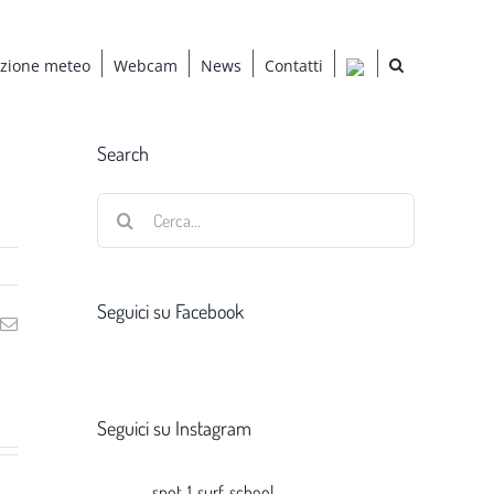
azione meteo
Webcam
News
Contatti
Search
Cerca
per:
Seguici su Facebook
ng
Email
Seguici su Instagram
spot_1_surf_school