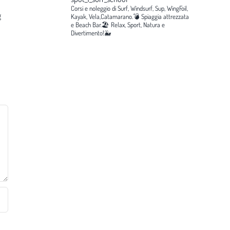
Corsi e noleggio di Surf, Windsurf, Sup, WingFoil,
g
Kayak, Vela,Catamarano.💣
Spiaggia attrezzata
e Beach Bar.🏖️
Relax, Sport, Natura e
Divertimento!🐳