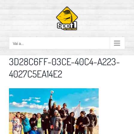
Salta
al
contenuto
Vai a...
3D28C6FF-03CE-40C4-A223-
4027C5EA14E2