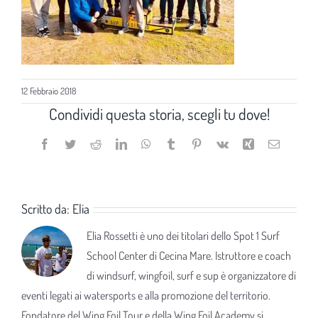
12 Febbraio 2018
Condividi questa storia, scegli tu dove!
Facebook
Twitter
Reddit
LinkedIn
WhatsApp
Tumblr
Pinterest
Vk
Xing
Email
Scritto da:
Elia
Elia Rossetti è uno dei titolari dello Spot 1 Surf
School Center di Cecina Mare. Istruttore e coach
di windsurf, wingfoil, surf e sup è organizzatore di
eventi legati ai watersports e alla promozione del territorio.
Fondatore del Wing Foil Tour e della Wing Foil Academy si