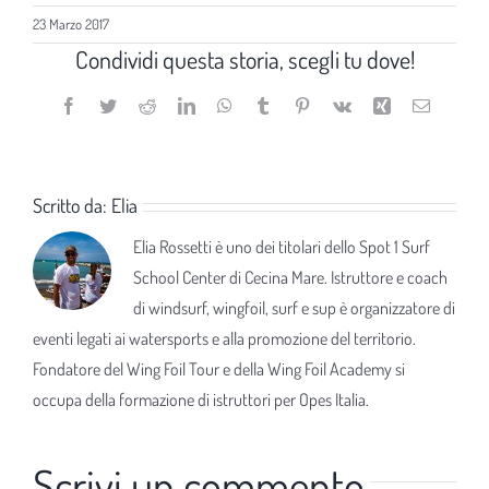
23 Marzo 2017
Condividi questa storia, scegli tu dove!
Facebook
Twitter
Reddit
LinkedIn
WhatsApp
Tumblr
Pinterest
Vk
Xing
Email
Scritto da:
Elia
Elia Rossetti è uno dei titolari dello Spot 1 Surf
School Center di Cecina Mare. Istruttore e coach
di windsurf, wingfoil, surf e sup è organizzatore di
eventi legati ai watersports e alla promozione del territorio.
Fondatore del Wing Foil Tour e della Wing Foil Academy si
occupa della formazione di istruttori per Opes Italia.
Scrivi un commento