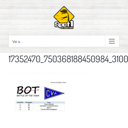
Salta
al
contenuto
Vai a...
17352470_750368188450984_3100