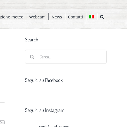
azione meteo
Webcam
News
Contatti
Search
Cerca
per:
Seguici su Facebook
Seguici su Instagram
ng
Email
spot_1_surf_school