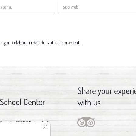
ngono elaborati i dati derivati dai commenti
.
Share your experi
 School Center
with us
 Gorette, 57023 Cecina (LI)
Close GDPR Cookie Banner