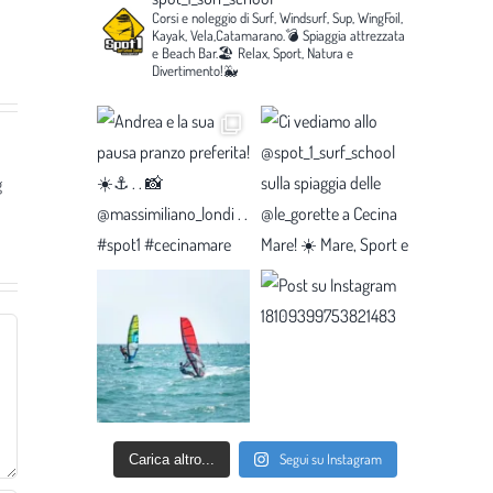
Corsi e noleggio di Surf, Windsurf, Sup, WingFoil,
Kayak, Vela,Catamarano.💣
Spiaggia attrezzata
e Beach Bar.🏖️
Relax, Sport, Natura e
Divertimento!🐳
g
Segui su Instagram
Carica altro...