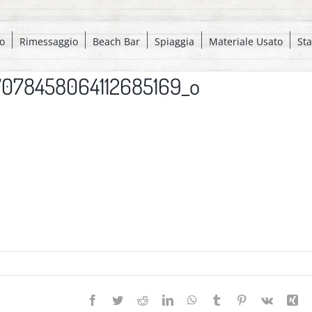
o
Rimessaggio
Beach Bar
Spiaggia
Materiale Usato
St
7078458064112685169_o
Facebook
Twitter
Reddit
LinkedIn
WhatsApp
Tumblr
Pinterest
Vk
Xi