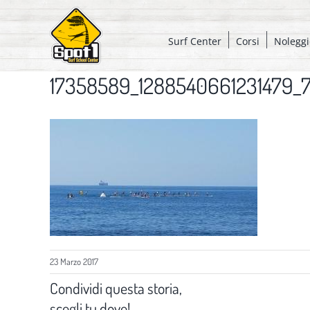
Salta
al
Surf Center
Corsi
Noleggi
contenuto
17358589_1288540661231479_
23 Marzo 2017
Condividi questa storia,
scegli tu dove!