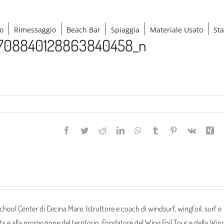
o
Rimessaggio
Beach Bar
Spiaggia
Materiale Usato
St
1708840128863840458_n
Facebook
Twitter
Reddit
LinkedIn
WhatsApp
Tumblr
Pinterest
Vk
Xi
 School Center di Cecina Mare. Istruttore e coach di windsurf, wingfoil, surf e
ts e alla promozione del territorio. Fondatore del Wing Foil Tour e della Win