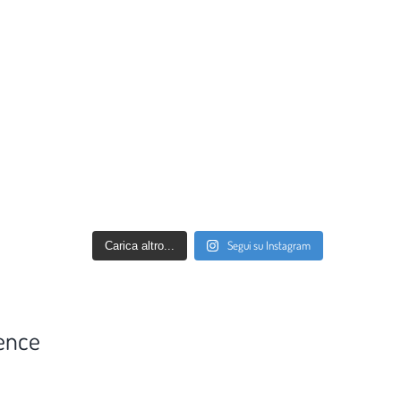
Segui su Instagram
Carica altro...
ence