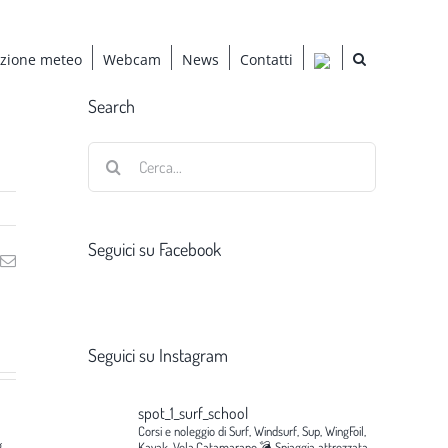
azione meteo
Webcam
News
Contatti
Search
Cerca
per:
Seguici su Facebook
ng
Email
Seguici su Instagram
spot_1_surf_school
Corsi e noleggio di Surf, Windsurf, Sup, WingFoil,
g
Kayak, Vela,Catamarano.💣
Spiaggia attrezzata