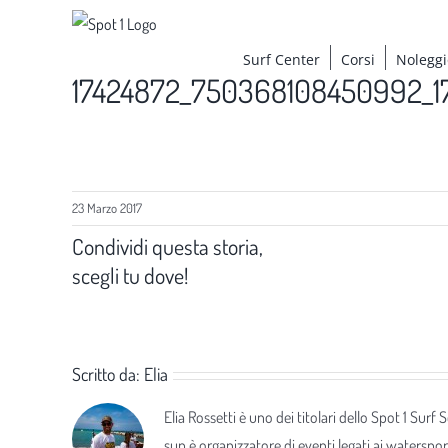
Salta
al
Surf Center
Corsi
Noleggi
contenuto
17424872_750368108450992_
23 Marzo 2017
Condividi questa storia,
scegli tu dove!
Scritto da:
Elia
Elia Rossetti è uno dei titolari dello Spot 1 Surf
sup è organizzatore di eventi legati ai waterspor