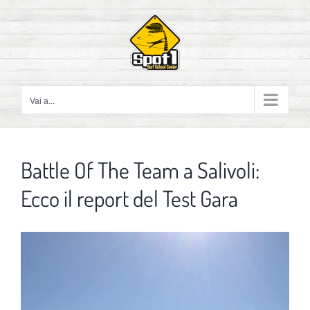
Salta
al
contenuto
Vai a...
Battle Of The Team a Salivoli:
Ecco il report del Test Gara
Ingrandisci
immagine