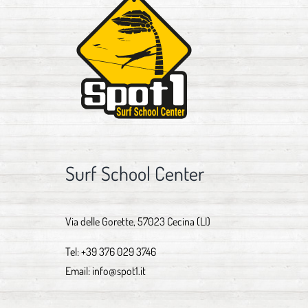
Surf School Center
Via delle Gorette, 57023 Cecina (LI)
Tel:
+39 376 029 3746
Email:
info@spot1.it