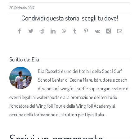
20 Febbraio 2017
Condividi questa storia, scegli tu dove!
Facebook
Twitter
Reddit
LinkedIn
WhatsApp
Tumblr
Pinterest
Vk
Xing
Email
Scritto da:
Elia
Elia Rossetti è uno dei titolari dello Spot 1 Surf
School Center di Cecina Mare. Istruttore e coach
di windsurf, wingfoil, surf e sup è organizzatore di
eventi legati ai watersports e alla promozione del territorio.
Fondatore del Wing Foil Tour e della Wing Foil Academy si
occupa della formazione di istruttori per Opes Italia.
Scrivi un commento