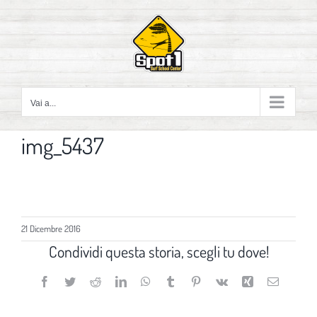
Salta
al
contenuto
Vai a...
img_5437
21 Dicembre 2016
Condividi questa storia, scegli tu dove!
Facebook
Twitter
Reddit
LinkedIn
WhatsApp
Tumblr
Pinterest
Vk
Xing
Email