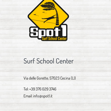
Surf School Center
Via delle Gorette, 57023 Cecina (LI)
Tel:
+39 376 029 3746
Email:
info@spot1.it