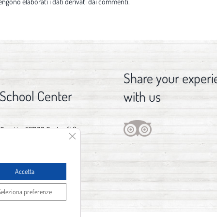
ngono elaborati i dati derivati dai commenti
.
Share your experi
 School Center
with us
 Gorette, 57023 Cecina (LI)
Close GDPR Cookie Banner
376 029 3746
fo@spot1.it
Accetta
Seleziona preferenze