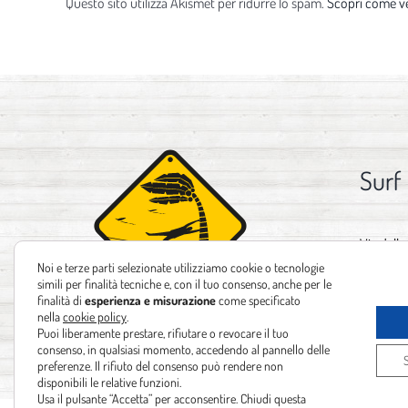
Questo sito utilizza Akismet per ridurre lo spam.
Scopri come ve
Surf
Via delle
Noi e terze parti selezionate utilizziamo cookie o tecnologie
Tel:
+39 
simili per finalità tecniche e, con il tuo consenso, anche per le
finalità di
esperienza e misurazione
come specificato
Email:
in
nella
cookie policy
.
Puoi liberamente prestare, rifiutare o revocare il tuo
consenso, in qualsiasi momento, accedendo al pannello delle
preferenze. Il rifiuto del consenso può rendere non
disponibili le relative funzioni.
Usa il pulsante “Accetta” per acconsentire. Chiudi questa