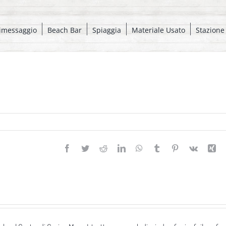
imessaggio
Beach Bar
Spiaggia
Materiale Usato
Stazione
Facebook
Twitter
Reddit
LinkedIn
WhatsApp
Tumblr
Pinterest
Vk
Xi