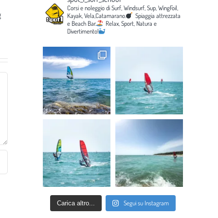
Corsi e noleggio di Surf, Windsurf, Sup, WingFoil,
g
Kayak, Vela,Catamarano.
Spiaggia attrezzata
e Beach Bar.
Relax, Sport, Natura e
Divertimento!
Segui su Instagram
Carica altro...