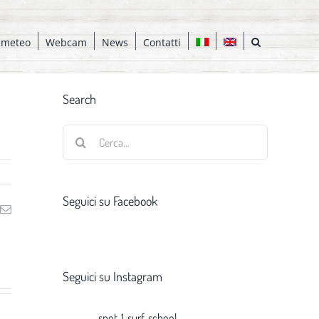
 meteo
Webcam
News
Contatti
Search
Cerca
per:
Seguici su Facebook
ng
Email
Seguici su Instagram
spot_1_surf_school