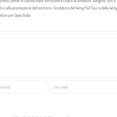
 School Center di Cecina Mare. Istruttore e coach di windsurf, wingfoil, surf e
ts e alla promozione del territorio. Fondatore del Wing Foil Tour e della Win
tori per Opes Italia.