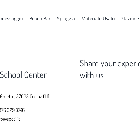
imessaggio
Beach Bar
Spiaggia
Materiale Usato
Stazione
Share your experi
 School Center
with us
 Gorette, 57023 Cecina (LI)
376 029 3746
fo@spot1.it