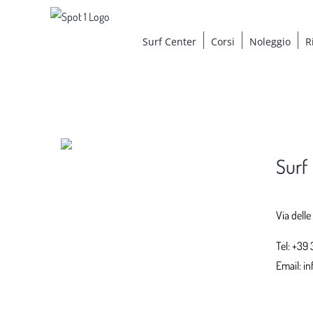
Salta
al
Surf Center
Corsi
Noleggio
R
contenuto
Surf
Via delle
Tel:
+39 
Email:
in