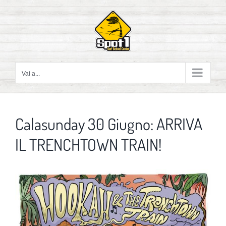
Salta
al
contenuto
Vai a...
Calasunday 30 Giugno: ARRIVA
IL TRENCHTOWN TRAIN!
Ingrandisci
immagine