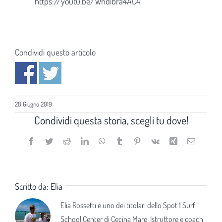
https://youtu.be/Wndibra4AC4
Condividi questo articolo
28 Giugno 2019
Condividi questa storia, scegli tu dove!
Facebook
Twitter
Reddit
LinkedIn
WhatsApp
Tumblr
Pinterest
Vk
Xing
Email
Scritto da:
Elia
Elia Rossetti è uno dei titolari dello Spot 1 Surf
School Center di Cecina Mare. Istruttore e coach