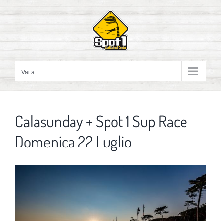
Salta
al
contenuto
Vai a...
Calasunday + Spot 1 Sup Race
Domenica 22 Luglio
Ingrandisci
immagine