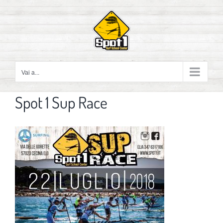
Salta
al
contenuto
Vai a...
Spot 1 Sup Race