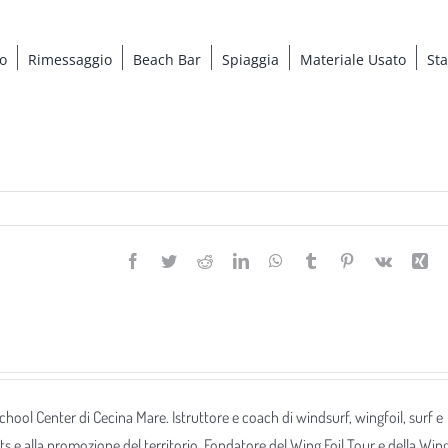
o
Rimessaggio
Beach Bar
Spiaggia
Materiale Usato
St
Facebook
Twitter
Reddit
LinkedIn
WhatsApp
Tumblr
Pinterest
Vk
Xi
 School Center di Cecina Mare. Istruttore e coach di windsurf, wingfoil, surf e
ts e alla promozione del territorio. Fondatore del Wing Foil Tour e della Win