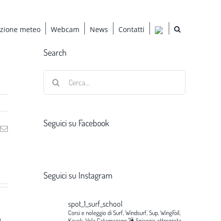
azione meteo
Webcam
News
Contatti
Search
Cerca
per:
Seguici su Facebook
ng
Email
Seguici su Instagram
spot_1_surf_school
Corsi e noleggio di Surf, Windsurf, Sup, WingFoil,
g
Kayak, Vela,Catamarano.💣
Spiaggia attrezzata