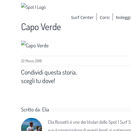
Salta
al
Surf Center
Corsi
Noleggi
contenuto
Capo Verde
22 Marzo 2018
Condividi questa storia,
scegli tu dove!
Scritto da:
Elia
Elia Rossetti è uno dei titolari dello Spot 1 Surf
sup è organizzatore di eventi legati ai waterspor