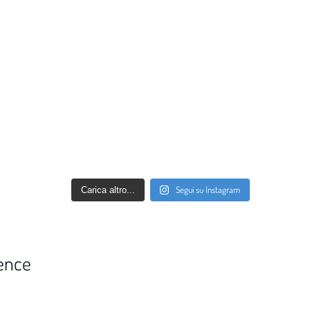
Segui su Instagram
Carica altro...
ence