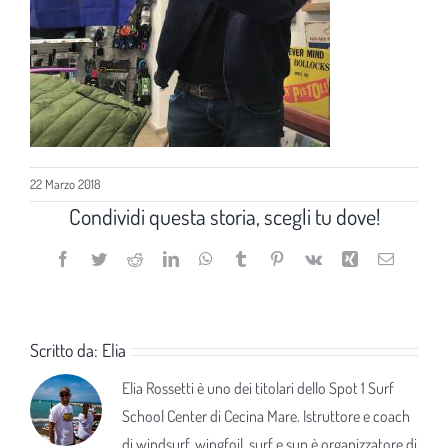
22 Marzo 2018
Condividi questa storia, scegli tu dove!
Facebook
Twitter
Reddit
LinkedIn
WhatsApp
Tumblr
Pinterest
Vk
Xing
Email
Scritto da:
Elia
Elia Rossetti è uno dei titolari dello Spot 1 Surf
School Center di Cecina Mare. Istruttore e coach
di windsurf, wingfoil, surf e sup è organizzatore di