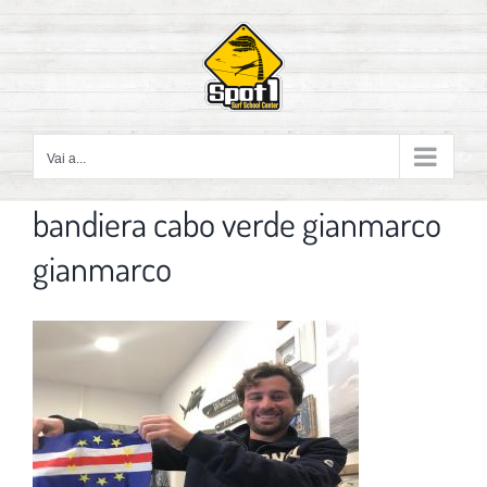
Salta
al
contenuto
Vai a...
bandiera cabo verde gianmarco
gianmarco