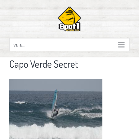
Salta
al
contenuto
Vai a...
Capo Verde Secret