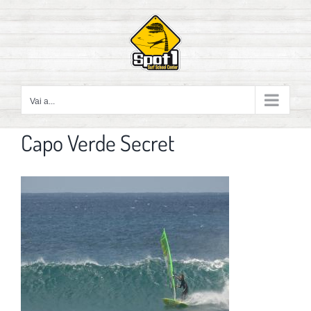
Salta
al
contenuto
Vai a...
Capo Verde Secret