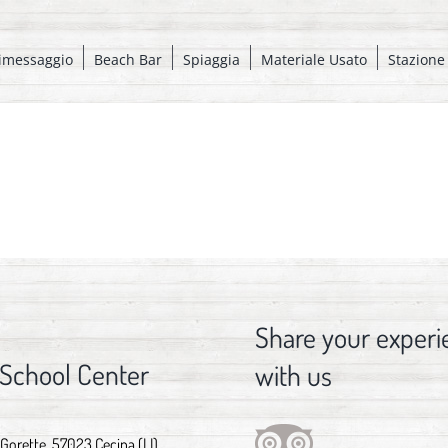
imessaggio
Beach Bar
Spiaggia
Materiale Usato
Stazione
Share your experi
 School Center
with us
 Gorette, 57023 Cecina (LI)