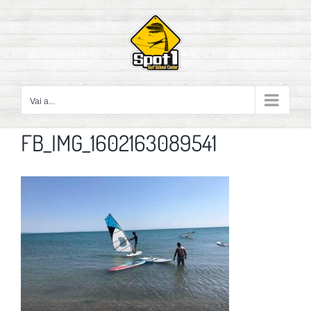
Salta
al
contenuto
Vai a...
FB_IMG_1602163089541