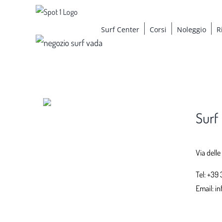
Salta
al
Surf Center
Corsi
Noleggio
R
contenuto
Surf
Via delle
Tel:
+39 
Email:
in