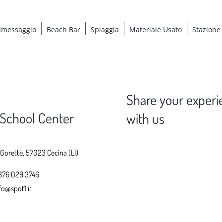
imessaggio
Beach Bar
Spiaggia
Materiale Usato
Stazione
Share your experi
 School Center
with us
 Gorette, 57023 Cecina (LI)
376 029 3746
fo@spot1.it