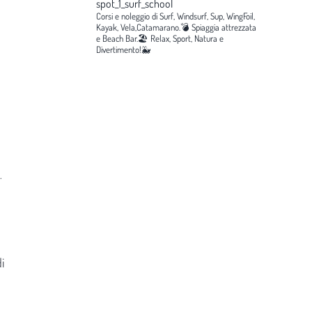
spot_1_surf_school
Corsi e noleggio di Surf, Windsurf, Sup, WingFoil,
Kayak, Vela,Catamarano.💣
Spiaggia attrezzata
e Beach Bar.🏖️
Relax, Sport, Natura e
Divertimento!🐳
.
i