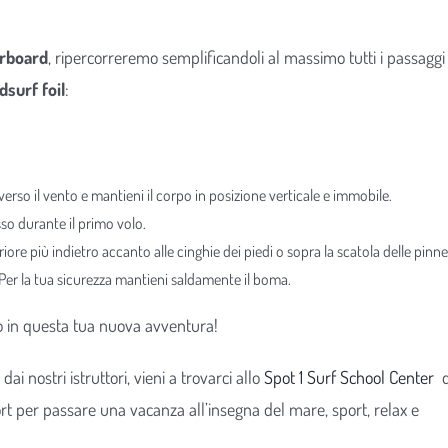
rboard
, ripercorreremo semplificandoli al massimo tutti i passaggi
dsurf foil
:
verso il vento e mantieni il corpo in posizione verticale e immobile.
sso durante il primo volo.
iore più indietro accanto alle cinghie dei piedi o sopra la scatola delle pinne
Per la tua sicurezza mantieni saldamente il boma.
o in questa tua nuova avventura!
ai nostri istruttori, vieni a trovarci allo
Spot 1 Surf School Center
d
fort per passare una vacanza all’insegna del mare, sport, relax e