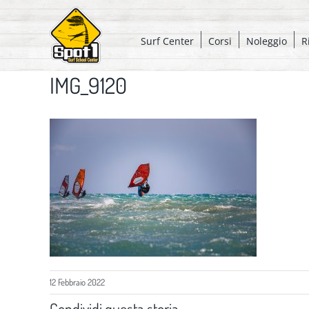
Salta
al
Surf Center
Corsi
Noleggio
R
contenuto
IMG_9120
12 Febbraio 2022
Condividi questa storia,