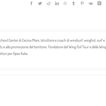
Facebook
Twitter
Reddit
LinkedIn
WhatsApp
Tumblr
Pinterest
Vk
Xi
 School Center di Cecina Mare. Istruttore e coach di windsurf, wingfoil, surf e
ts e alla promozione del territorio. Fondatore del Wing Foil Tour e della Win
tori per Opes Italia.