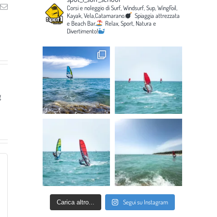
ng
Email
Corsi e noleggio di Surf, Windsurf, Sup, WingFoil,
Kayak, Vela,Catamarano.
Spiaggia attrezzata
e Beach Bar.
Relax, Sport, Natura e
Divertimento!
g
Segui su Instagram
Carica altro...