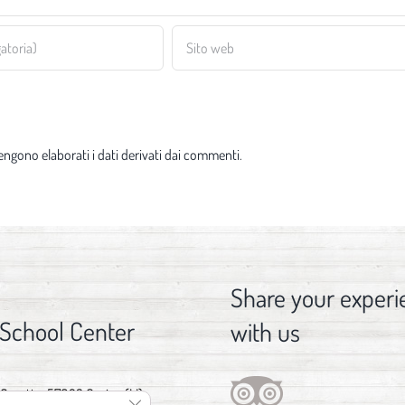
ngono elaborati i dati derivati dai commenti
.
Share your experi
 School Center
with us
 Gorette, 57023 Cecina (LI)
Close GDPR Cookie Banner