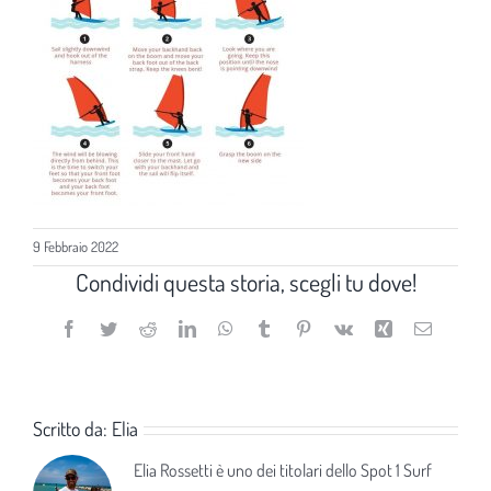
9 Febbraio 2022
Condividi questa storia, scegli tu dove!
Facebook
Twitter
Reddit
LinkedIn
WhatsApp
Tumblr
Pinterest
Vk
Xing
Email
Scritto da:
Elia
Elia Rossetti è uno dei titolari dello Spot 1 Surf