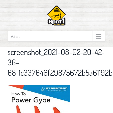
Salta
al
contenuto
Vai a...
screenshot_2021-08-02-20-42-
36-
68_1c337646f29875672b5a61192b