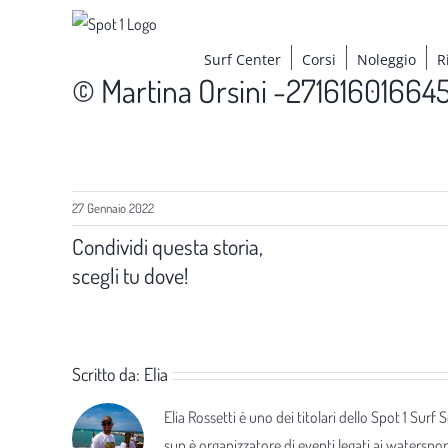
Salta
al
Surf Center
Corsi
Noleggio
R
contenuto
© Martina Orsini -2716160166
27 Gennaio 2022
Condividi questa storia,
scegli tu dove!
Scritto da:
Elia
Elia Rossetti è uno dei titolari dello Spot 1 Surf
sup è organizzatore di eventi legati ai waterspor