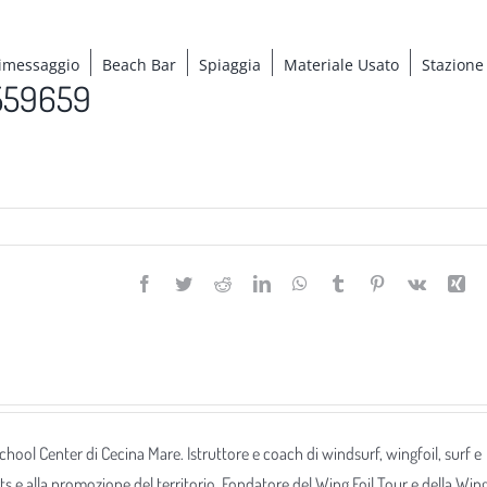
imessaggio
Beach Bar
Spiaggia
Materiale Usato
Stazione
4559659
Facebook
Twitter
Reddit
LinkedIn
WhatsApp
Tumblr
Pinterest
Vk
Xi
 School Center di Cecina Mare. Istruttore e coach di windsurf, wingfoil, surf e
ts e alla promozione del territorio. Fondatore del Wing Foil Tour e della Win