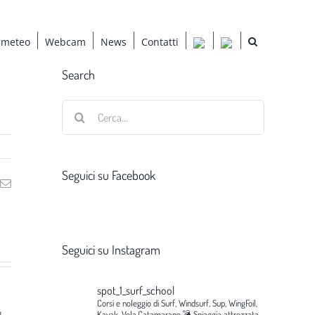
 meteo
Webcam
News
Contatti
Search
Cerca
per:
Seguici su Facebook
ng
Email
Seguici su Instagram
spot_1_surf_school
Corsi e noleggio di Surf, Windsurf, Sup, WingFoil,
g
Kayak, Vela,Catamarano.💣
Spiaggia attrezzata