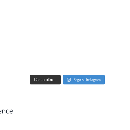
Segui su Instagram
Carica altro...
ence