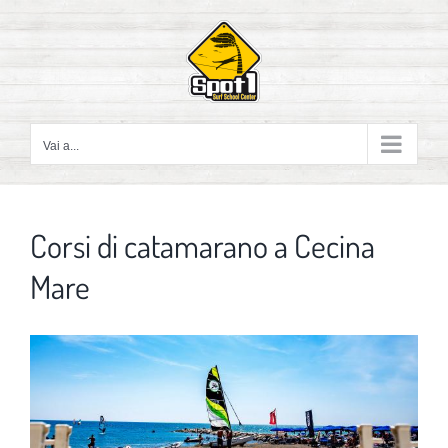
Salta
al
contenuto
Vai a...
Corsi di catamarano a Cecina
Mare
Ingrandisci
immagine