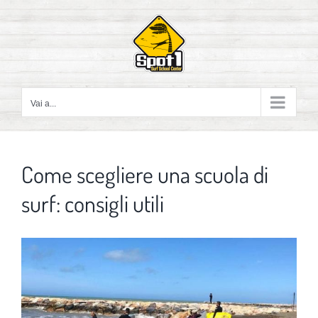
Salta
al
contenuto
Vai a...
Come scegliere una scuola di
surf: consigli utili
Ingrandisci
immagine