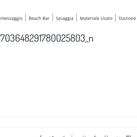
imessaggio
Beach Bar
Spiaggia
Materiale Usato
Stazione
_1703648291780025803_n