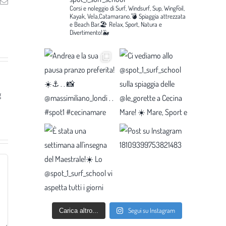
ng
Email
Corsi e noleggio di Surf, Windsurf, Sup, WingFoil,
Kayak, Vela,Catamarano.💣
Spiaggia attrezzata
e Beach Bar.🏖️
Relax, Sport, Natura e
Divertimento!🐳
g
Segui su Instagram
Carica altro...