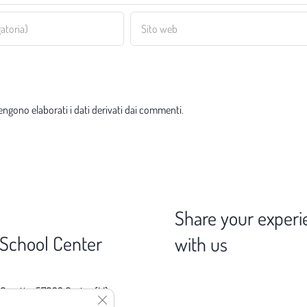
ngono elaborati i dati derivati dai commenti
.
Share your experi
 School Center
with us
 Gorette, 57023 Cecina (LI)
Close GDPR Cookie Banner