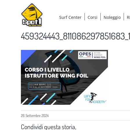
Salta
al
Surf Center
Corsi
Noleggio
R
contenuto
459324443_811086297851683
26 Settembre 2024
Condividi questa storia,