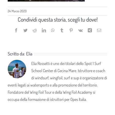
24 Marzo 2020
Condividi questa storia, scegli tu dove!
Facebook
Twitter
Reddit
LinkedIn
WhatsApp
Tumblr
Pinterest
Vk
Xing
Email
Scritto da:
Elia
Elia Rossetti è uno dei titolari dello Spot 1 Surf
School Center di Cecina Mare. Istruttore e coach
di windsurf, wingfoil, surf e sup è organizzatore di
eventi legati ai watersports e alla promozione del territorio.
Fondatore del Wing Foil Tour e della Wing Foil Academy si
occupa della formazione di istruttori per Opes Italia.