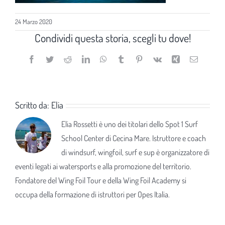
24 Marzo 2020
Condividi questa storia, scegli tu dove!
Facebook
Twitter
Reddit
LinkedIn
WhatsApp
Tumblr
Pinterest
Vk
Xing
Email
Scritto da:
Elia
Elia Rossetti è uno dei titolari dello Spot 1 Surf
School Center di Cecina Mare. Istruttore e coach
di windsurf, wingfoil, surf e sup è organizzatore di
eventi legati ai watersports e alla promozione del territorio.
Fondatore del Wing Foil Tour e della Wing Foil Academy si
occupa della formazione di istruttori per Opes Italia.