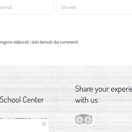
ngono elaborati i dati derivati dai commenti
.
Share your experi
 School Center
with us
 Gorette, 57023 Cecina (LI)
Close GDPR Cookie Banner