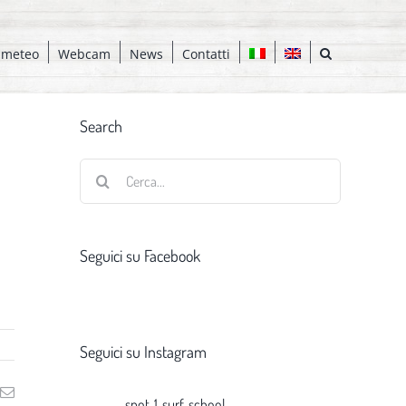
 meteo
Webcam
News
Contatti
Search
Cerca
per:
Seguici su Facebook
Seguici su Instagram
ng
Email
spot_1_surf_school