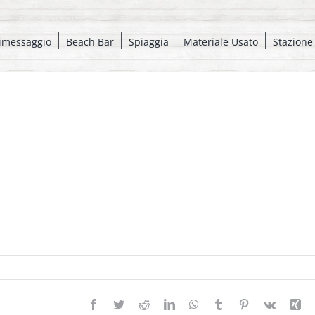
imessaggio
Beach Bar
Spiaggia
Materiale Usato
Stazione
Facebook
Twitter
Reddit
LinkedIn
WhatsApp
Tumblr
Pinterest
Vk
Xi