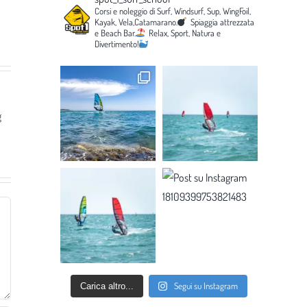
Corsi e noleggio di Surf, Windsurf, Sup, WingFoil,
Kayak, Vela,Catamarano.
Spiaggia attrezzata
e Beach Bar.
Relax, Sport, Natura e
Divertimento!
g
Segui su Instagram
Carica altro...