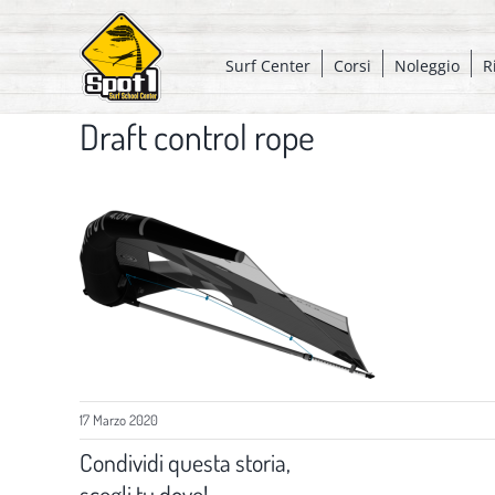
Salta
al
Surf Center
Corsi
Noleggio
R
contenuto
Draft control rope
17 Marzo 2020
Condividi questa storia,
scegli tu dove!