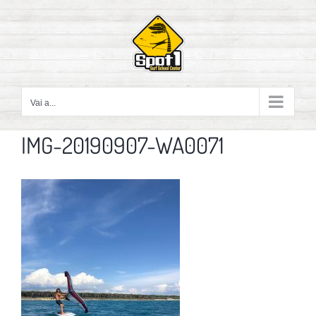
Salta
al
contenuto
Vai a...
IMG-20190907-WA0071