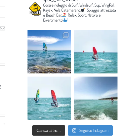
Corsi e noleggio di Surf, Windsurf, Sup, WingFoil,
Kayak, Vela,Catamarano.
Spiaggia attrezzata
e Beach Bar.
Relax, Sport, Natura e
Divertimento!
ng
Email
g
Segui su Instagram
Carica altro...