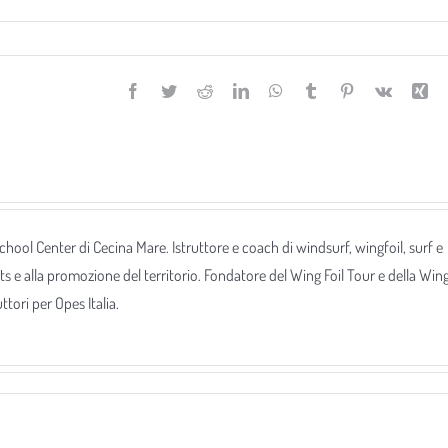
Facebook
Twitter
Reddit
LinkedIn
WhatsApp
Tumblr
Pinterest
Vk
Xi
 School Center di Cecina Mare. Istruttore e coach di windsurf, wingfoil, surf e
ts e alla promozione del territorio. Fondatore del Wing Foil Tour e della Win
tori per Opes Italia.