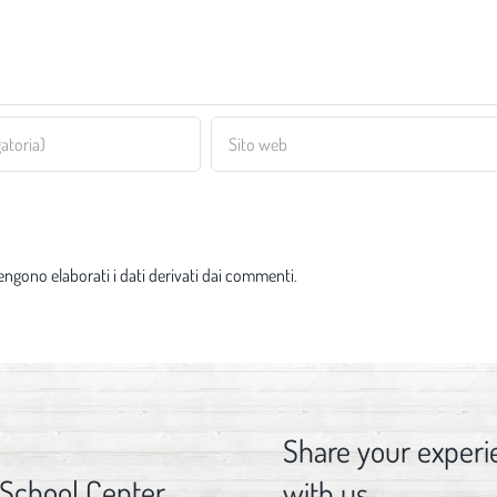
ngono elaborati i dati derivati dai commenti
.
Share your experi
 School Center
with us