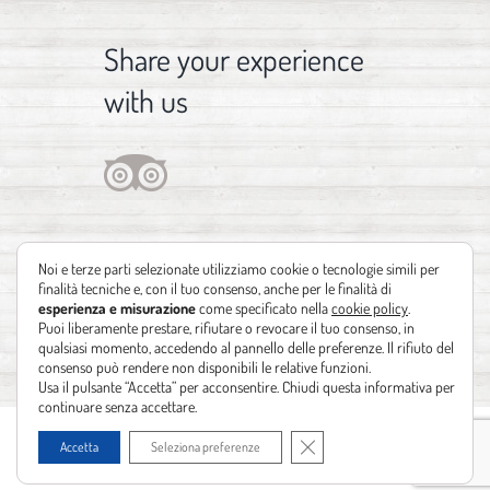
Share your experience
with us
Noi e terze parti selezionate utilizziamo cookie o tecnologie simili per
finalità tecniche e, con il tuo consenso, anche per le finalità di
esperienza e misurazione
come specificato nella
cookie policy
.
Puoi liberamente prestare, rifiutare o revocare il tuo consenso, in
qualsiasi momento, accedendo al pannello delle preferenze. Il rifiuto del
consenso può rendere non disponibili le relative funzioni.
Usa il pulsante “Accetta” per acconsentire. Chiudi questa informativa per
continuare senza accettare.
Copyright 2012 - 2021 | Design by
Identità Creative
| Powered by
Realizzazione
Close GDPR Cookie Banner
Accetta
Seleziona preferenze
siti web Leonardo Barni